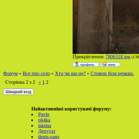
Прикріплення:
7806318.jpg
(138
Форум
»
Все про село
»
Хто чи що це?
»
Стовпи біля церкви.
Сторінка
2
з
2
«
1
2
Найактивніші користувачі форуму:
Pavlo
oli4ka
iskrina
Депутат
denis-vanv