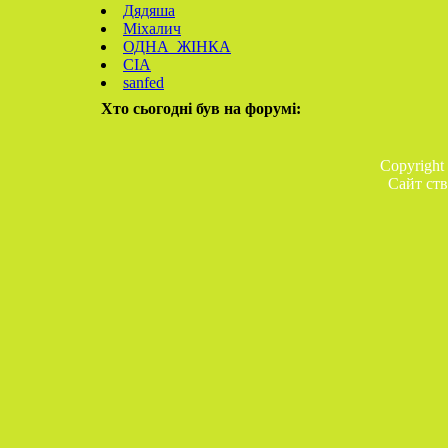
Дядяша
Міхалич
ОДНА_ЖІНКА
СІА
sanfed
Хто сьогодні був на форумі:
Copyright
Сайт ств