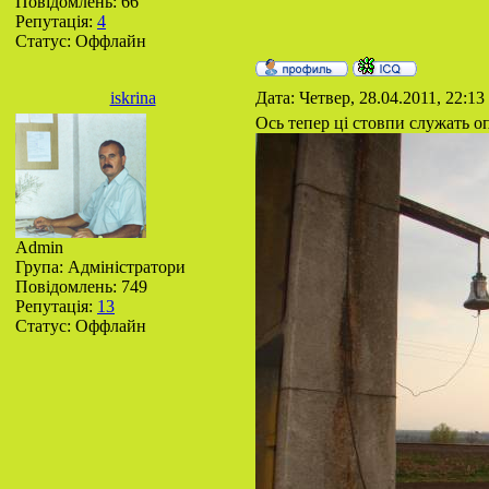
Повідомлень:
66
Репутація:
4
Статус:
Оффлайн
iskrina
Дата: Четвер, 28.04.2011, 22:1
Ось тепер ці стовпи служать 
Admin
Група: Адміністратори
Повідомлень:
749
Репутація:
13
Статус:
Оффлайн