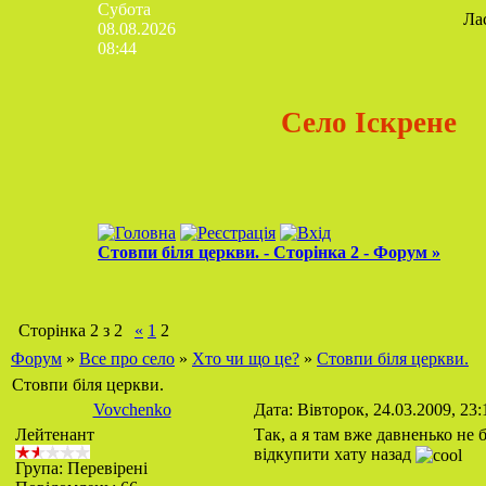
Субота
Ла
08.08.2026
08:44
Село Іскрене
Стовпи біля церкви. - Сторінка 2 - Форум »
Сторінка
2
з
2
«
1
2
Форум
»
Все про село
»
Хто чи що це?
»
Стовпи біля церкви.
Стовпи біля церкви.
Vovchenko
Дата: Вівторок, 24.03.2009, 23
Лейтенант
Так, а я там вже давненько не 
відкупити хату назад
Група: Перевірені