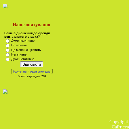
Наше опитування
Ваше відношення до оренди
центрального ставка?
Дуже позитивне
Позитивне
Це мене не цікавить
Негативне
Дуже негативне
[
·
]
Результати
Архів опитувань
Всього відповідей:
260
Copyright
Сайт ств