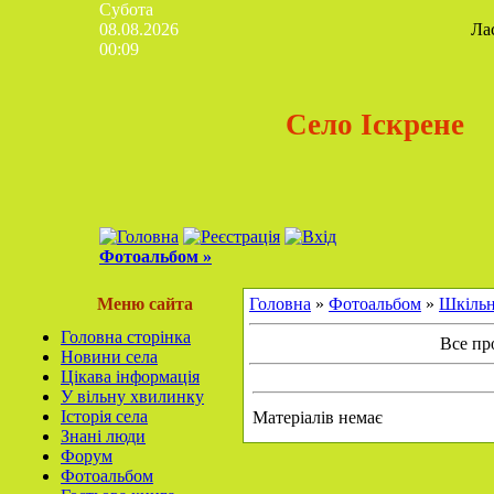
Субота
08.08.2026
Ла
00:09
Село Іскрене
Фотоальбом »
Меню сайта
Головна
»
Фотоальбом
»
Шкільн
Головна сторінка
Все пр
Новини села
Цікава інформація
У вільну хвилинку
Історія села
Матеріалів немає
Знані люди
Форум
Фотоальбом