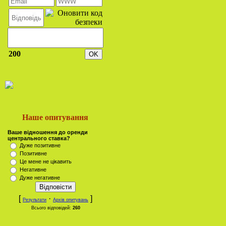
200
Наше опитування
Ваше відношення до оренди
центрального ставка?
Дуже позитивне
Позитивне
Це мене не цікавить
Негативне
Дуже негативне
[
·
]
Результати
Архів опитувань
Всього відповідей:
260