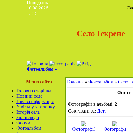
Понеділок
10.08.2026
Ла
13:15
Село Іскрене
Фотоальбом »
Меню сайта
Головна
»
Фотоальбом
»
Село і
Головна сторінка
Фото ві
Новини села
Цікава інформація
Фотографій в альбомі:
2
У вільну хвилинку
Сортувати за:
Даті
Історія села
Знані люди
Форум
Фотоальбом
Фотографії
Фотографії