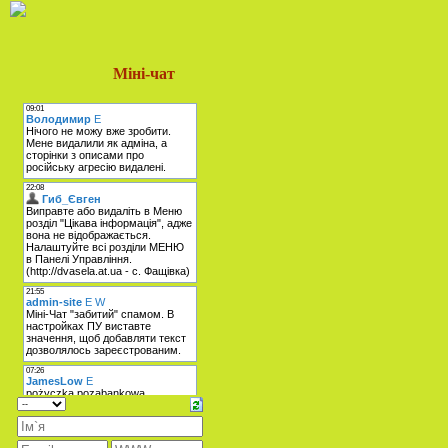
Міні-чат