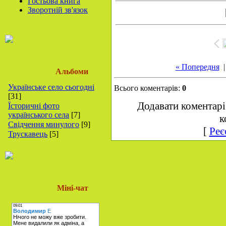
Гостьова книга
Зворотній зв'язок
« Попередня
Альбоми
Українське село сьогодні
Всього коментарів:
0
[31]
Додавати коментарі
Їсторичні фото
українського села
[7]
к
Свідчення минулого
[9]
[
Реє
Трускавець
[5]
Міні-чат