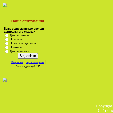
Наше опитування
Ваше відношення до оренди
центрального ставка?
Дуже позитивне
Позитивне
Це мене не цікавить
Негативне
Дуже негативне
[
·
]
Результати
Архів опитувань
Всього відповідей:
260
Copyright
Сайт ств