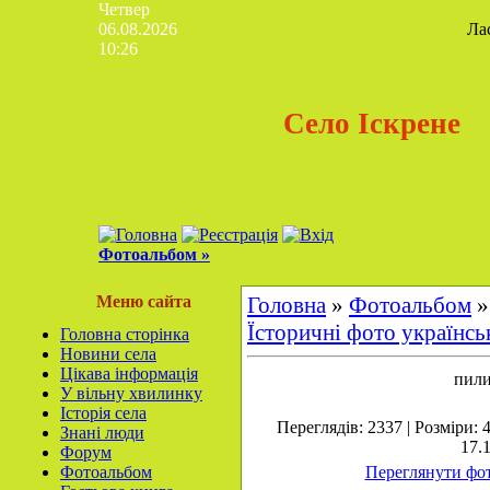
Четвер
06.08.2026
Ла
10:26
Село Іскрене
Фотоальбом »
Меню сайта
Головна
»
Фотоальбом
Їсторичні фото українсь
Головна сторінка
Новини села
Цікава інформація
пили
У вільну хвилинку
Історія села
Переглядів: 2337 | Розміри: 
Знані люди
17.
Форум
Фотоальбом
Переглянути фот