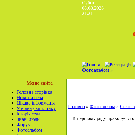
Субота
08.08.2026
21:21
Фотоальбом »
Меню сайта
Головна сторінка
Новини села
Цікава інформація
Головна
»
Фотоальбом
»
Село і
У вільну хвилинку
Історія села
В першому ряду праворуч стоїт
Знані люди
Форум
Фотоальбом