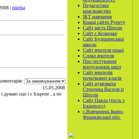
Педагогічне
2008 |
iskrina
краєзнавство
ІКТ навчання
Кращі сайти Рунету
Сайт міста Шполи
Сайт с.Козацьке
Сайт Будищенської
школи
Сайт вчителя праці
Слово вчителя
Про тестування
випускників шкіл
Сайт вчителів
початкових класів
оментарів:
Сайт нумізмата
15.05.2008
Стеценка Василя із
думаю оце і є Іскрене , а не
Шполи
Сайт Павла (тесть з
Іскреного)
с.Вовчинець Івано-
Франківської обл.