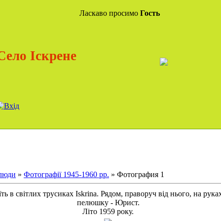
Ласкаво просимо
Гость
Село Іскрене
 люди
»
Фотографії 1945-1960 рр.
» Фотография 1
ь в світлих трусиках Iskrina. Рядом, праворуч від нього, на рука
пелюшку - Юрист.
Літо 1959 року.