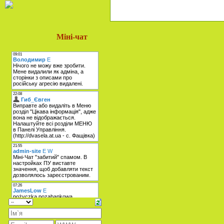
Міні-чат