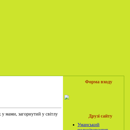
Форма входу
х у мами, загорнутий у світлу
Друзі сайту
Уманський
педуніверситет