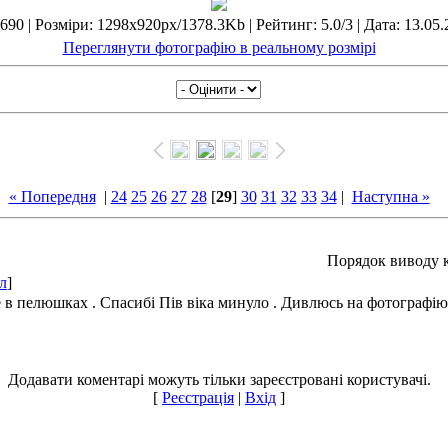
690 | Розміри: 1298x920px/1378.3Kb | Рейтинг: 5.0/3 | Дата: 13.05.
Переглянути фотографію в реальному розмірі
« Попередня
|
24
25
26
27
28
[
29
]
30
31
32
33
34
|
Наступна »
Порядок виводу к
л
]
 в пелюшках . Спасибі Пів віка минуло . Дивлюсь на фотографію і 
Додавати коментарі можуть тільки зареєстровані користувачі.
[
Реєстрація
|
Вхід
]