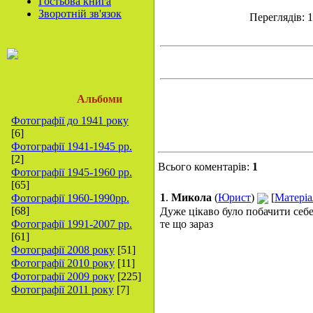
Гостьова книга
Зворотній зв'язок
Переглядів: 1
Альбоми
Фотографії до 1941 року
[6]
Фотографії 1941-1945 рр.
[2]
Всього коментарів:
1
Фотографії 1945-1960 рр.
[65]
1
.
Микола
(
Юрист
)
[
Матеріа
Фотографії 1960-1990рр.
[68]
Дуже цікаво було побачити себе
Фотографії 1991-2007 рр.
те що зараз
[61]
Фотографії 2008 року
[51]
Фотографії 2010 року
[11]
Фотографії 2009 року
[225]
Фотографії 2011 року
[7]