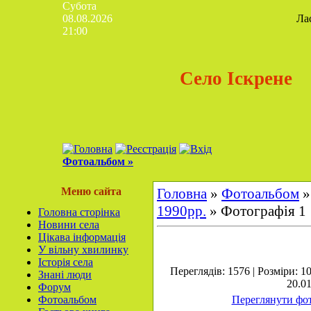
Субота
08.08.2026
Ла
21:00
Село Іскрене
Фотоальбом »
Меню сайта
Головна
»
Фотоальбом
1990рр.
» Фотографія 1
Головна сторінка
Новини села
Цікава інформація
У вільну хвилинку
Історія села
Переглядів: 1576 | Розміри: 1
Знані люди
20.01
Форум
Фотоальбом
Переглянути фот