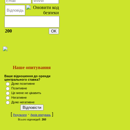
200
Наше опитування
Ваше відношення до оренди
центрального ставка?
Дуже позитивне
Позитивне
Це мене не цікавить
Негативне
Дуже негативне
[
·
]
Результати
Архів опитувань
Всього відповідей:
260