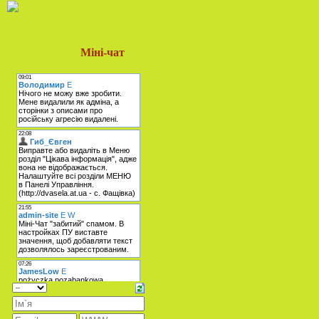
Міні-чат