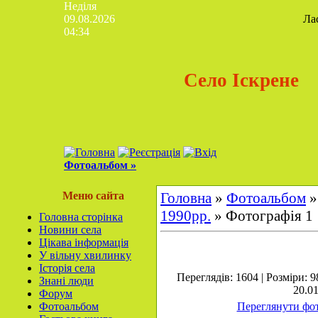
Неділя
09.08.2026
Ла
04:34
Село Іскрене
Фотоальбом »
Меню сайта
Головна
»
Фотоальбом
1990рр.
» Фотографія 1
Головна сторінка
Новини села
Цікава інформація
У вільну хвилинку
Історія села
Переглядів: 1604 | Розміри: 9
Знані люди
20.01
Форум
Фотоальбом
Переглянути фот