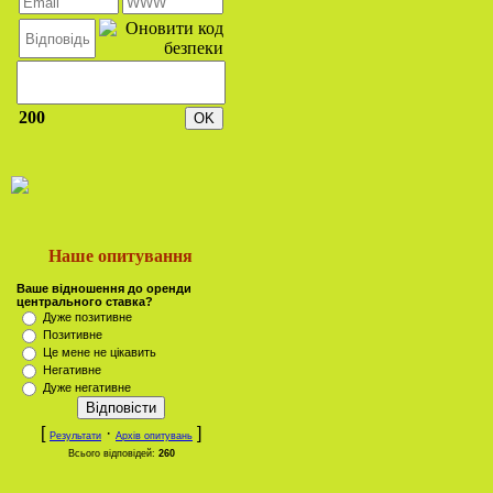
200
Наше опитування
Ваше відношення до оренди
центрального ставка?
Дуже позитивне
Позитивне
Це мене не цікавить
Негативне
Дуже негативне
[
·
]
Результати
Архів опитувань
Всього відповідей:
260