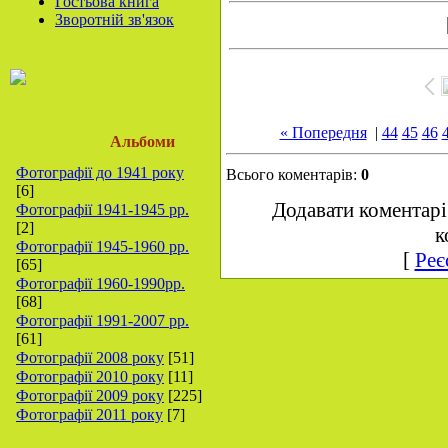
Гостьова книга
Зворотній зв'язок
« Попередня
|
44
45
46
Альбоми
Фотографії до 1941 року
Всього коментарів:
0
[6]
Додавати коментарі
Фотографії 1941-1945 рр.
[2]
к
Фотографії 1945-1960 рр.
[
Реє
[65]
Фотографії 1960-1990рр.
[68]
Фотографії 1991-2007 рр.
[61]
Фотографії 2008 року
[51]
Фотографії 2010 року
[11]
Фотографії 2009 року
[225]
Фотографії 2011 року
[7]