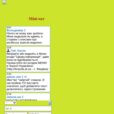
Міні-чат