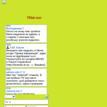
Міні-чат