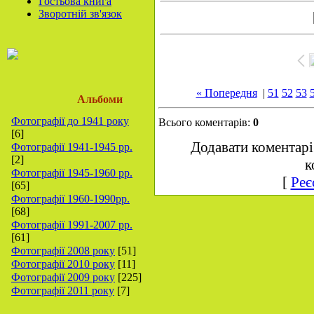
Гостьова книга
Зворотній зв'язок
« Попередня
|
51
52
53
Альбоми
Фотографії до 1941 року
Всього коментарів:
0
[6]
Додавати коментарі
Фотографії 1941-1945 рр.
[2]
к
Фотографії 1945-1960 рр.
[
Реє
[65]
Фотографії 1960-1990рр.
[68]
Фотографії 1991-2007 рр.
[61]
Фотографії 2008 року
[51]
Фотографії 2010 року
[11]
Фотографії 2009 року
[225]
Фотографії 2011 року
[7]