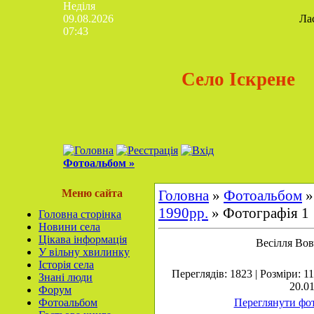
Неділя
09.08.2026
Ла
07:43
Село Іскрене
Фотоальбом »
Меню сайта
Головна
»
Фотоальбом
1990рр.
» Фотографія 1
Головна сторінка
Новини села
Цікава інформація
Весілля Во
У вільну хвилинку
Історія села
Переглядів: 1823 | Розміри: 1
Знані люди
20.01
Форум
Фотоальбом
Переглянути фот