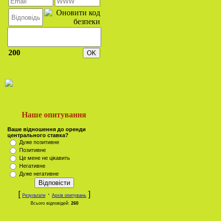
200
Наше опитування
Ваше відношення до оренди
центрального ставка?
Дуже позитивне
Позитивне
Це мене не цікавить
Негативне
Дуже негативне
[
·
]
Результати
Архів опитувань
Всього відповідей:
260