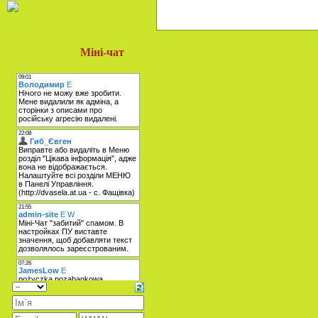
Міні-чат