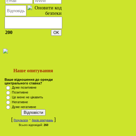
200
Наше опитування
Ваше відношення до оренди
центрального ставка?
Дуже позитивне
Позитивне
Це мене не цікавить
Негативне
Дуже негативне
[
·
]
Результати
Архів опитувань
Всього відповідей:
260