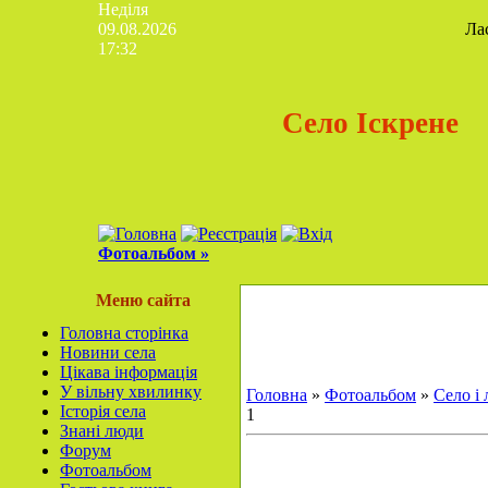
Неділя
09.08.2026
Ла
17:32
Село Іскрене
Фотоальбом »
Меню сайта
Головна сторінка
Новини села
Цікава інформація
У вільну хвилинку
Головна
»
Фотоальбом
»
Село і
Історія села
1
Знані люди
Форум
Фотоальбом