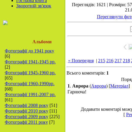
Гостьова книга
Переглядів: 1621 | Розміри: 57
Зворотній зв'язок
21.
Переглянути фото
Альбоми
Фотографії до 1941 року
[6]
« Попередня
|
215
216
217
218
Фотографії 1941-1945 рр.
[2]
Фотографії 1945-1960 рр.
Всього коментарів:
1
[65]
Поря
Фотографії 1960-1990рр.
1
.
Аврора
(
Аврора
) [
Матеріал
]
[68]
Гарнюча!
Фотографії 1991-2007 рр.
[61]
Фотографії 2008 року
[51]
Додавати коментарі можут
Фотографії 2010 року
[11]
[
Ре
Фотографії 2009 року
[225]
Фотографії 2011 року
[7]