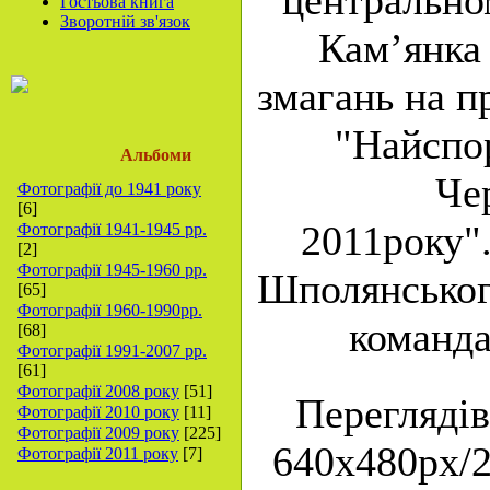
центральном
Гостьова книга
Зворотній зв'язок
Кам’янка 
змагань на п
"Найспо
Альбоми
Че
Фотографії до 1941 року
[6]
2011року"
Фотографії 1941-1945 рр.
[2]
Фотографії 1945-1960 рр.
Шполянськог
[65]
Фотографії 1960-1990рр.
команда
[68]
Фотографії 1991-2007 рр.
[61]
Фотографії 2008 року
[51]
Переглядів
Фотографії 2010 року
[11]
Фотографії 2009 року
[225]
640x480px/2
Фотографії 2011 року
[7]