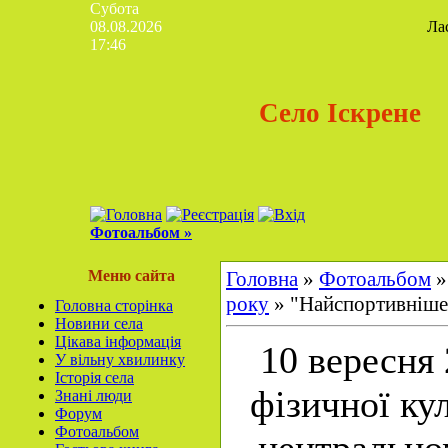
Субота
08.08.2026
Ла
17:46
Село Іскрене
Фотоальбом »
Меню сайта
Головна
»
Фотоальбом
року
» "Найспортивніше
Головна сторінка
Новини села
Цікава інформація
10 вересня 
У вільну хвилинку
Історія села
фізичної ку
Знані люди
Форум
Фотоальбом