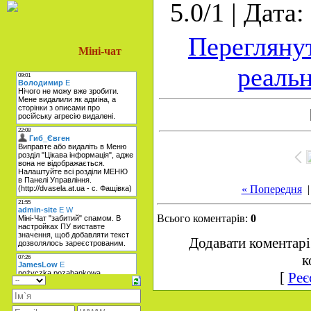
5.0/1 | Дата:
Перегляну
Міні-чат
реальн
« Попередня
Всього коментарів:
0
Додавати коментарі
к
[
Реє