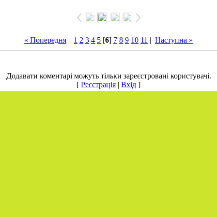
« Попередня
|
1
2
3
4
5
[
6
]
7
8
9
10
11
|
Наступна »
Додавати коментарі можуть тільки зареєстровані користувачі.
[
Реєстрація
|
Вхід
]