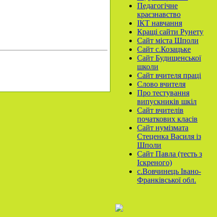
Педагогічне
краєзнавство
ІКТ навчання
Кращі сайти Рунету
Сайт міста Шполи
Сайт с.Козацьке
Сайт Будищенської
школи
Сайт вчителя праці
Слово вчителя
Про тестування
випускників шкіл
Сайт вчителів
початкових класів
Сайт нумізмата
Стеценка Василя із
Шполи
Сайт Павла (тесть з
Іскреного)
с.Вовчинець Івано-
Франківської обл.