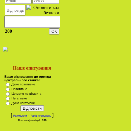
200
Наше опитування
Ваше відношення до оренди
центрального ставка?
Дуже позитивне
Позитивне
Це мене не цікавить
Негативне
Дуже негативне
[
·
]
Результати
Архів опитувань
Всього відповідей:
260