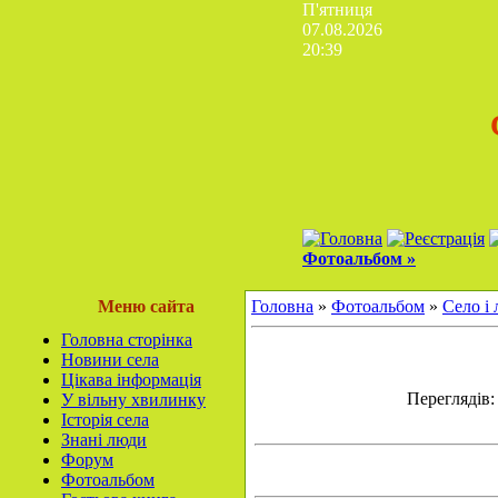
П'ятниця
07.08.2026
20:39
Фотоальбом »
Меню сайта
Головна
»
Фотоальбом
»
Село і
Головна сторінка
Новини села
Цікава інформація
Переглядів: 
У вільну хвилинку
Історія села
Знані люди
Форум
Фотоальбом