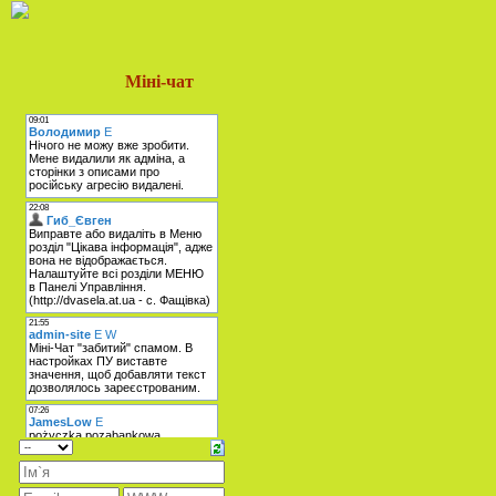
Міні-чат