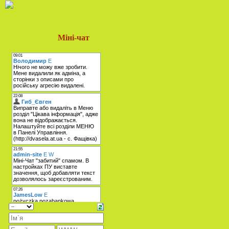
Міні-чат