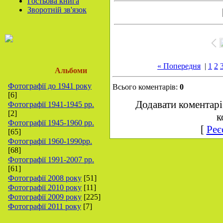
Гостьова книга
Зворотній зв'язок
« Попередня
|
1
2
Альбоми
Фотографії до 1941 року
Всього коментарів:
0
[6]
Додавати коментарі
Фотографії 1941-1945 рр.
[2]
к
Фотографії 1945-1960 рр.
[
Реє
[65]
Фотографії 1960-1990рр.
[68]
Фотографії 1991-2007 рр.
[61]
Фотографії 2008 року
[51]
Фотографії 2010 року
[11]
Фотографії 2009 року
[225]
Фотографії 2011 року
[7]