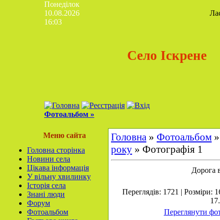
Понеділок
10.08.2026
Ла
16:03
Село Іскрене
Фотоальбом »
Меню сайта
Головна
»
Фотоальбом
року
» Фотографія 1
Головна сторінка
Новини села
Цікава інформація
Дорога в
У вільну хвилинку
Історія села
Переглядів: 1721 | Розміри: 1
Знані люди
17
Форум
Фотоальбом
Переглянути фот