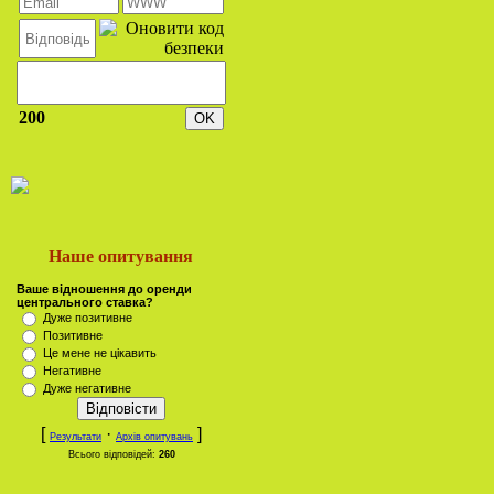
200
Наше опитування
Ваше відношення до оренди
центрального ставка?
Дуже позитивне
Позитивне
Це мене не цікавить
Негативне
Дуже негативне
[
·
]
Результати
Архів опитувань
Всього відповідей:
260